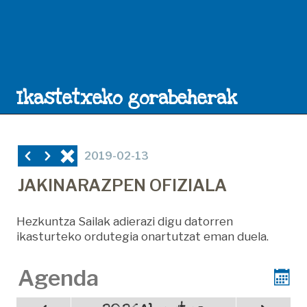
Ikastetxeko gorabeherak
2019-02-13
JAKINARAZPEN OFIZIALA
Hezkuntza Sailak adierazi digu datorren
ikasturteko ordutegia onartutzat eman duela.
Agenda