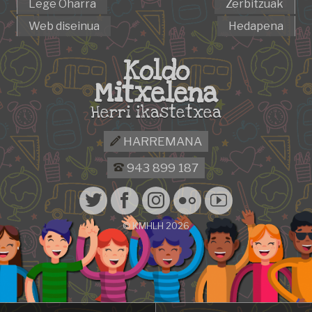
Lege Oharra
Zerbitzuak
Web diseinua
Hedapena
Koldo
Mitxelena
Herri ikastetxea
HARREMANA
943 899 187
© KMHLH 2026