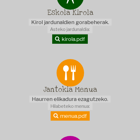
Eskola
Kirola
Kirol jardunaldien gorabeherak.
Asteko jardunaldia:
kirola.pdf
Jantokia
Menua
Haurren elikadura ezagutzeko.
Hilabeteko menua:
menua.pdf