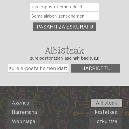
PASAHITZA ESKURATU
Albisteak
zure postontzian jaso nahi badituzu:
HARPIDETU
Agenda
Albisteak
Harremana
Ikastetxea
Web mapa
Hezkuntza