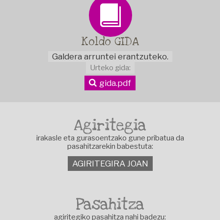
Koldo
GIDA
Galdera arruntei erantzuteko.
Urteko gida:
gida.pdf
Agiritegia
irakasle eta gurasoentzako gune pribatua da
pasahitzarekin babestuta:
AGIRITEGIRA JOAN
Pasahitza
agiritegiko pasahitza nahi badezu: