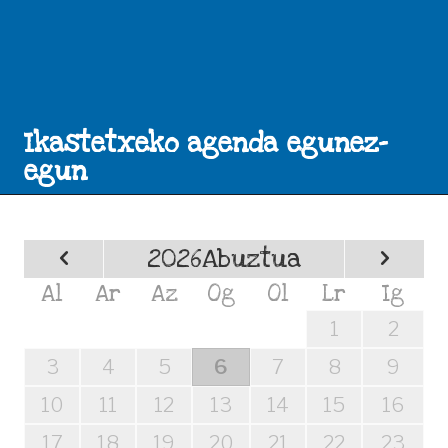
Ikastetxeko agenda egunez-
egun