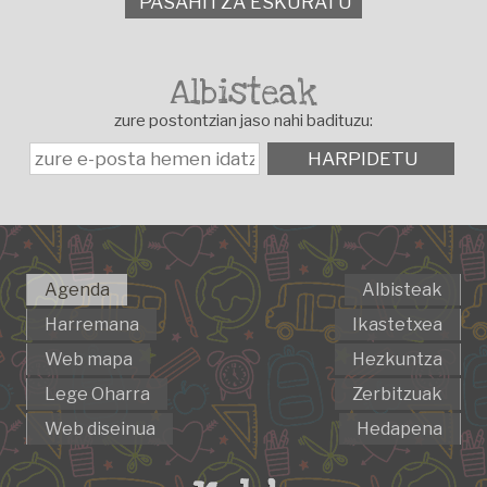
PASAHITZA ESKURATU
Albisteak
zure postontzian jaso nahi badituzu:
HARPIDETU
Agenda
Albisteak
Harremana
Ikastetxea
Web mapa
Hezkuntza
Lege Oharra
Zerbitzuak
Web diseinua
Hedapena