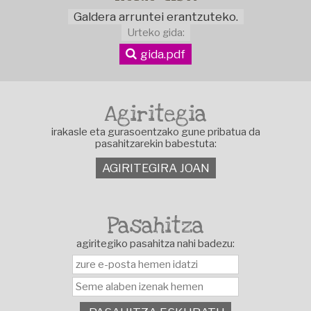
Galdera arruntei erantzuteko.
Urteko gida:
gida.pdf
Agiritegia
irakasle eta gurasoentzako gune pribatua da
pasahitzarekin babestuta:
AGIRITEGIRA JOAN
Pasahitza
agiritegiko pasahitza nahi badezu: