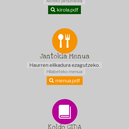
Asteko jardunaldia:
kirola.pdf
Jantokia
Menua
Haurren elikadura ezagutzeko.
Hilabeteko menua:
menua.pdf
Koldo
GIDA