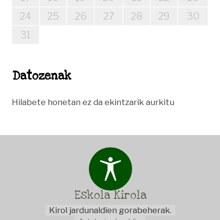
Datozenak
Hilabete honetan ez da ekintzarik aurkitu
Eskola
Kirola
Kirol jardunaldien gorabeherak.