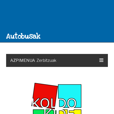
Autobusak
≡
AZPIMENUA
Zerbitzuak