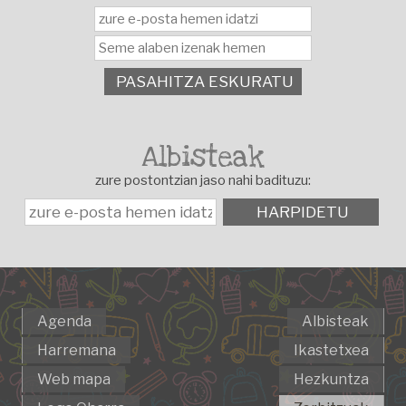
PASAHITZA ESKURATU
Albisteak
zure postontzian jaso nahi badituzu:
HARPIDETU
Agenda
Albisteak
Harremana
Ikastetxea
Web mapa
Hezkuntza