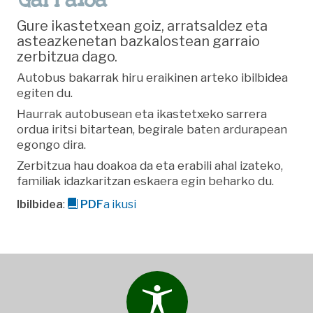
Gure ikastetxean goiz, arratsaldez eta
asteazkenetan bazkalostean garraio
zerbitzua dago.
Autobus bakarrak hiru eraikinen arteko ibilbidea
egiten du.
Haurrak autobusean eta ikastetxeko sarrera
ordua iritsi bitartean, begirale baten ardurapean
egongo dira.
Zerbitzua hau doakoa da eta erabili ahal izateko,
familiak idazkaritzan eskaera egin beharko du.
Ibilbidea
:
PDF
a ikusi