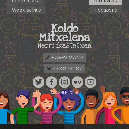
Lege Oharra
Zerbitzuak
Web diseinua
Hedapena
Koldo
Mitxelena
Herri ikastetxea
HARREMANA
943 899 187
© KMHLH 2026