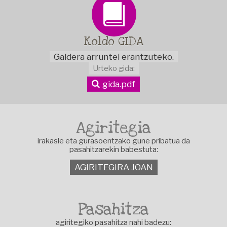
Koldo
GIDA
Galdera arruntei erantzuteko.
Urteko gida:
gida.pdf
Agiritegia
irakasle eta gurasoentzako gune pribatua da
pasahitzarekin babestuta:
AGIRITEGIRA JOAN
Pasahitza
agiritegiko pasahitza nahi badezu: