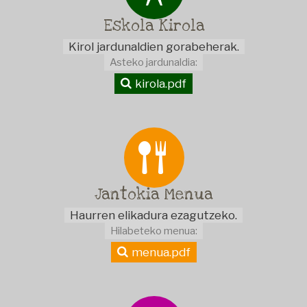
Eskola
Kirola
Kirol jardunaldien gorabeherak.
Asteko jardunaldia:
kirola.pdf
Jantokia
Menua
Haurren elikadura ezagutzeko.
Hilabeteko menua:
menua.pdf