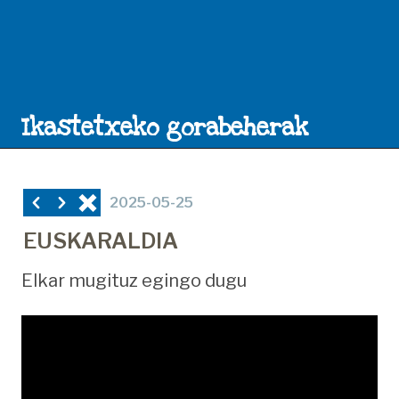
Ikastetxeko gorabeherak
2025-05-25
EUSKARALDIA
Elkar mugituz egingo dugu