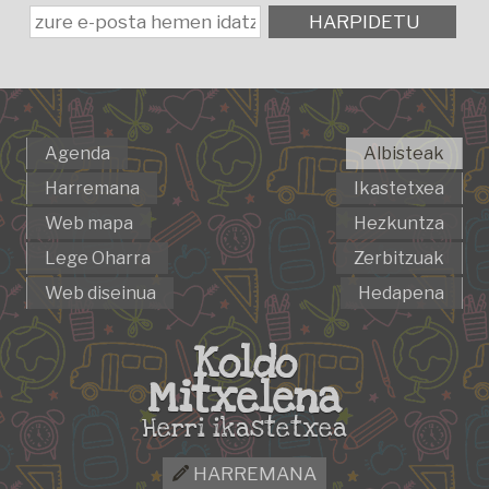
HARPIDETU
Agenda
Albisteak
Harremana
Ikastetxea
Web mapa
Hezkuntza
Lege Oharra
Zerbitzuak
Web diseinua
Hedapena
Koldo
Mitxelena
Herri ikastetxea
HARREMANA