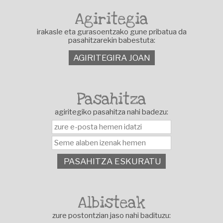
Agiritegia
irakasle eta gurasoentzako gune pribatua da
pasahitzarekin babestuta:
AGIRITEGIRA JOAN
Pasahitza
agiritegiko pasahitza nahi badezu:
PASAHITZA ESKURATU
Albisteak
zure postontzian jaso nahi badituzu: