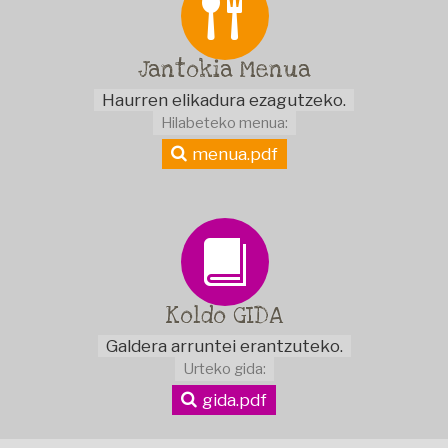
Jantokia
Menua
Haurren elikadura ezagutzeko.
Hilabeteko menua:
menua.pdf
Koldo
GIDA
Galdera arruntei erantzuteko.
Urteko gida:
gida.pdf