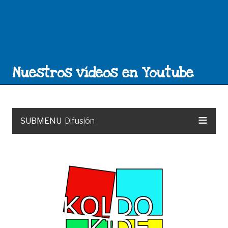
Nuestros vídeos en Youtube
≡
SUBMENU
Difusión