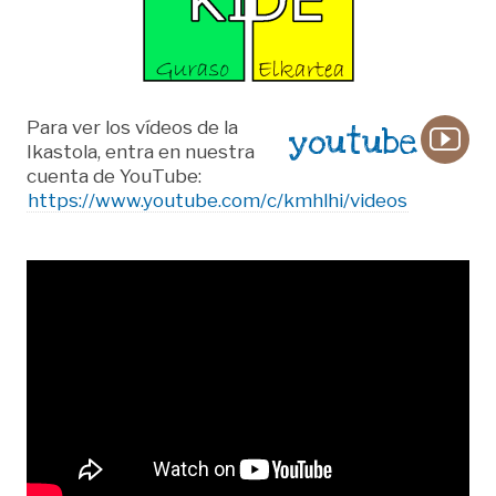
Para ver los vídeos de la
youtube
Ikastola, entra en nuestra
cuenta de YouTube:
https://www.youtube.com/c/kmhlhi/videos